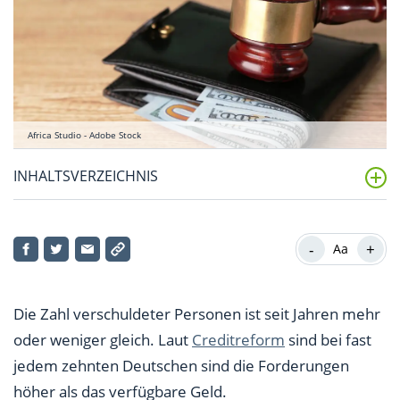
Africa Studio - Adobe Stock
INHALTSVERZEICHNIS
Drittschuldnererklärung für Vermieter – Sinn und
Zweck
-
+
Aa
Notfalls neben Miete auch Kaution und Nebenkosten
Die Zahl verschuldeter Personen ist seit Jahren mehr
Unbedingt Frist einhalten
oder weniger gleich. Laut
Creditreform
sind bei fast
Drittschuldnererklärung schützt vor Ärger
jedem zehnten Deutschen sind die Forderungen
höher als das verfügbare Geld.
Vermieter als Drittschuldner