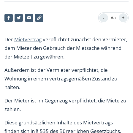
Mietvertrag: Einige Regelungen sind unabdingbar
-
+
Aa
Einheitsmietvertrag: Formular nimmt dem Vermieter
viel Arbeit ab
Der
Mietvertrag
verpflichtet zunächst den Vermieter,
Einheitsmietvertrag: Formulare sind online verfügbar
dem Mieter den Gebrauch der Mietsache während
der Mietzeit zu gewähren.
Außerdem ist der Vermieter verpflichtet, die
Wohnung in einem vertragsgemäßen Zustand zu
halten.
Der Mieter ist im Gegenzug verpflichtet, die Miete zu
zahlen.
Diese grundsätzlichen Inhalte des Mietvertrags
finden sich in § 535 des Bürgerlichen Gesetzbuchs.