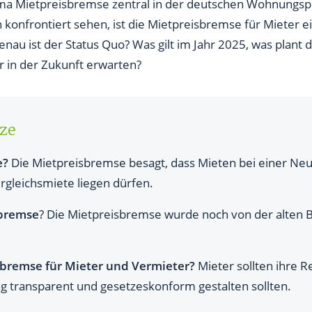
erung bis 2029 ist beschlossen – welche Änderungen gibt es?
ema Mietpreisbremse zentral in der deutschen Wohnungspo
 konfrontiert sehen, ist die Mietpreisbremse für Mieter 
mse konkret für Mieter und für Vermieter?
enau ist der Status Quo? Was gilt im Jahr 2025, was plant
ter jetzt beachten?
 in der Zukunft erwarten?
 Städte ohne Mietspiegel?
chen Mietpreisbremse und Kappungsgrenze?
rze
bt weiterhin in Kraft
e?
Die Mietpreisbremse besagt, dass Mieten bei einer N
rgleichsmiete liegen dürfen.
sbremse
? Die Mietpreisbremse wurde noch von der alten
bremse für Mieter und Vermieter?
Mieter sollten ihre 
ng transparent und gesetzeskonform gestalten sollten.