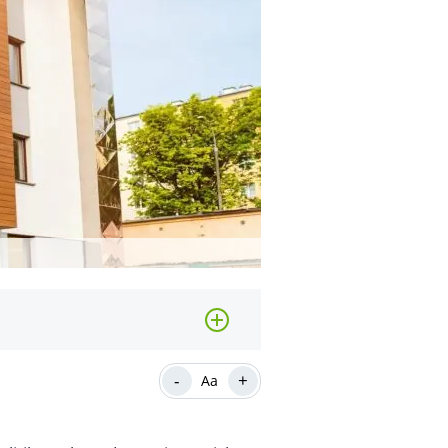
-
+
Aa