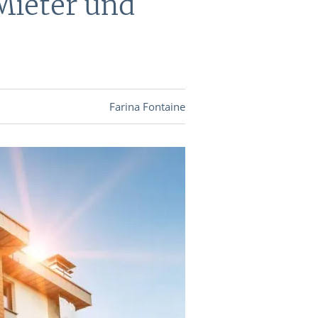
Mieter und
DEVISEN
vestor-
Farina Fontaine
BINARE
SHOP
LOGIN
RATGEBER
BINARE
SHOP
LOGIN
RATGEBER