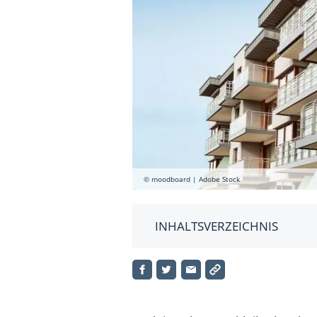
© moodboard | Adobe Stock
INHALTSVERZEICHNIS
Status Quo der Mietpreisbrem
Was plant die neue Bundesregi