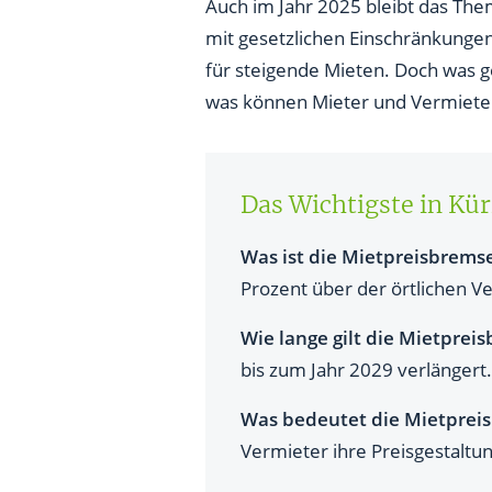
Mietpreisbremse: Eine Verläng
Auch im Jahr 2025 bleibt das Th
mit gesetzlichen Einschränkungen
Was bedeutet die Mietpreisbre
für steigende Mieten. Doch was g
Was müssen Mieter und Vermie
was können Mieter und Vermieter
Mietpreisbremse: Was gilt für
Was ist der Unterschied zwis
Das Wichtigste in Kü
Fazit: Die Mietpreisbremse blei
Was ist die Mietpreisbrems
Prozent über der örtlichen Ve
Wie lange gilt die Mietprei
bis zum Jahr 2029 verlängert.
Was bedeutet die Mietpreis
Vermieter ihre Preisgestaltu