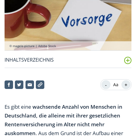
© magele-picture | Adobe Stock
INHALTSVERZEICHNIS
Das Wichtigste zur privaten Altersvorsorge
zusammengefasst
-
+
Aa
Was versteht man unter der privaten Altersvorsorge?
Es gibt eine
wachsende Anzahl von Menschen in
Welche Möglichkeiten der privaten Altersvorsorge
Deutschland, die alleine mit ihrer gesetzlichen
habe ich?
Rentenversicherung im Alter nicht mehr
Kapitallebensversicherung
auskommen
. Aus dem Grund ist der Aufbau einer