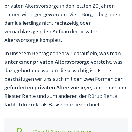
privaten Altersvorsorge in den letzten 20 Jahren
Private Rentenversicherung als Altersvorsorge
immer wichtiger geworden. Viele Bürger beginnen
Altersvorsorge mit Sparplänen
damit allerdings nicht rechtzeitig oder
vernachlässigen den Aufbau der privaten
Immobilien als Altersvorsorge
Altersvorsorge komplett.
Was ist Rürup? Die Basisrente mit steuerlichen
Vergünstigungen
In unserem Beitrag gehen wir darauf ein,
was man
unter einer privaten Altersvorsorge versteht
, was
Was ist die Riester-Rente? Besonders für Familien
dazugehört und warum diese wichtig ist. Ferner
lohnenswerte Förderung
beschäftigen wir uns auch mit den zwei Formen der
Für Riester oder Rürup entscheiden?
geförderten privaten Altersvorsorge
, zum einen der
Riester Rente und zum anderen der
Rürup Rente
,
Wie viel Geld brauche ich für die private
fachlich korrekt als Basisrente bezeichnet.
Altersvorsorge?
Wie sinnvoll ist eine private Altersvorsorge?
Welche Form der privaten Altersvorsorge eignet sich