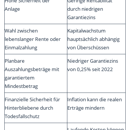
Hohe Sicherheit der
Geringe Rentabilität
Anlage
durch niedrigen
Garantiezins
Wahl zwischen
Kapitalwachstum
lebenslanger Rente oder
hauptsächlich abhängig
Einmalzahlung
von Überschüssen
Planbare
Niedriger Garantiezins
Auszahlungsbeträge mit
von 0,25% seit 2022
garantiertem
Mindestbetrag
Finanzielle Sicherheit für
Inflation kann die realen
Hinterbliebene durch
Erträge mindern
Todesfallschutz
Laufende Kosten können