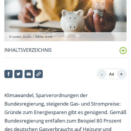
© Looker_Studio | Adobe Stock
INHALTSVERZEICHNIS
1. Effizienz beim Heizen: Raumtemperatur
herabsetzen und sanieren
-
+
Aa
2. Energiesparend Duschen
Klimawandel, Sparverordnungen der
3. Richtig und mit smarter Assistenz lüften
Bundesregierung, steigende Gas- und Strompreise:
4. Beleuchtung im Mietshaus feinjustieren und
Gründe zum Energiesparen gibt es genügend. Gemäß
Energiesparlampen nutzen
Bundesregierung entfallen zum Beispiel 80 Prozent
des deutschen Gasverbrauchs auf Heizung und
5. Mit Gas, Deckel und Wasserkocher kochen