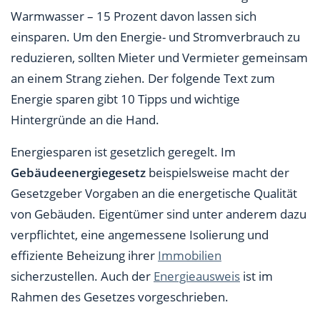
Warmwasser – 15 Prozent davon lassen sich
6. Voller Geschirrspüler statt Spülen
einsparen. Um den Energie- und Stromverbrauch zu
reduzieren, sollten Mieter und Vermieter gemeinsam
7. Gefriertruhe und Kühlschrank sinnvoll platzieren
an einem Strang ziehen. Der folgende Text zum
und nutzen
Energie sparen gibt 10 Tipps und wichtige
8. Wäsche stromsparend waschen und trocknen
Hintergründe an die Hand.
9. Bei Kühlschrank, Backofen und Co. auf
Energiesparen ist gesetzlich geregelt. Im
Energieeffizienz achten
Gebäudeenergiegesetz
beispielsweise macht der
10. Mehr Geräte ausschalten statt Standby
Gesetzgeber Vorgaben an die energetische Qualität
von Gebäuden. Eigentümer sind unter anderem dazu
verpflichtet, eine angemessene Isolierung und
effiziente Beheizung ihrer
Immobilien
sicherzustellen. Auch der
Energieausweis
ist im
Rahmen des Gesetzes vorgeschrieben.