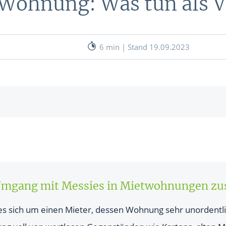
 Wohnung: Was tun als 
nen
& RECHNER
UNSERE EXPERTEN
ANLEIHEN
6 min | Stand 19.09.2023
Aktuelle Marktanalysen (auf In
Verlag.de)
ves Charttool
echner
WE
ieter einen Messie?
WE
Umgang mit Messies in Mietwohnungen z
ndigung aussprechen?
es sich um einen Mieter, dessen Wohnung sehr unordentlic
r trägt die Kosten?