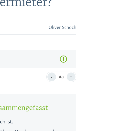
Vermieter?
DEVISEN
Oliver Schoch
vestor-
BINARE
SHOP
LOGIN
RATGEBER
-
+
Aa
BINARE
SHOP
LOGIN
RATGEBER
usammengefasst
h ist.