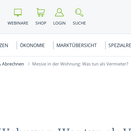
WEBINARE
SHOP
LOGIN
SUCHE
NZEN
ÖKONOMIE
MARKTÜBERSICHT
SPEZIALR
& Abrechnen
Messie in der Wohnung: Was tun als Vermieter?
LIEN KAUFEN
& VORSORGE
BSWIRTSCHAFT
DERIVATE
WEG EIGENTÜMER
KRYPTOWÄHRUNGEN
VOLKSWIRTSCHAFT
EUROPA
rategien
 ...
Optionen
Schweiz
& GEHALT
nalyse
Optionsscheine
Russland
WE
en Börse
Zertifikate
Österreich
andel
Swaps
Frankreich
WE
WE
en
CFDs
Alle News ...