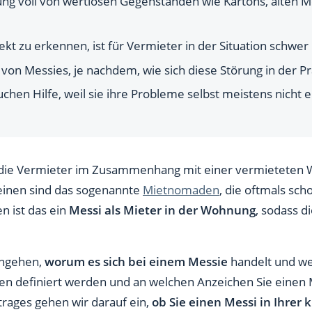
ung voll von wertlosen Gegenständen wie Kartons, alten
lung der Messie-Wohnung?
ekt zu erkennen, ist für Vermieter in der Situation schwer
 von Messies, je nachdem, wie sich diese Störung in der Pr
uchen Hilfe, weil sie ihre Probleme selbst meistens nicht
, die Vermieter im Zusammenhang mit einer vermieteten 
inen sind das sogenannte
Mietnomaden
, die oftmals sch
n ist das ein
Messi als Mieter in der Wohnung
, sodass 
ingehen,
worum es sich bei einem Messie
handelt und wel
en definiert werden und an welchen Anzeichen Sie einen
rages gehen wir darauf ein,
ob Sie einen Messi in Ihrer