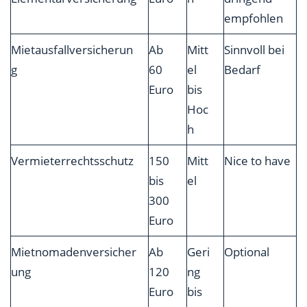
empfohlen
Mietausfallversicherun
Ab
Mitt
Sinnvoll bei
g
60
el
Bedarf
Euro
bis
Hoc
h
Vermieterrechtsschutz
150
Mitt
Nice to have
bis
el
300
Euro
Mietnomadenversicher
Ab
Geri
Optional
ung
120
ng
Euro
bis