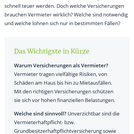
Vergleich auf einen Blick
schnell teuer werden. Doch welche Versicherungen
brauchen Vermieter wirklich? Welche sind notwendig
Sind Vermieter verpflichtet, bestimmte
Versicherungen abzuschließen?
und welche lohnen sich nur in bestimmten Fällen?
Wie können Vermieter beim Abschluss von
Versicherungen sparen?
Das Wichtigste in Kürze
Warum sind korrekte Angaben beim
Versicherungsabschluss so wichtig?
Warum Versicherungen als Vermieter?
Vermieter tragen vielfältige Risiken, von
Fazit: Auf einige Versicherungen sollten Vermieter
Schäden am Haus bis hin zu Mietausfällen.
nicht verzichten
Mit den richtigen Versicherungen schützen
sie sich vor hohen finanziellen Belastungen.
Welche sind sinnvoll?
Unverzichtbar sind die
Vermieterhaftpflicht- bzw.
Grundbesitzerhaftpflichtversicherung sowie