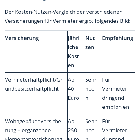
Der Kosten-Nutzen-Vergleich der verschiedenen
Versicherungen für Vermieter ergibt folgendes Bild:
Versicherung
Jährl
Nut
Empfehlung
iche
zen
Kost
en
Vermieterhaftpflicht/Gr
Ab
Sehr
Für
undbesitzerhaftpflicht
40
hoc
Vermieter
Euro
h
dringend
empfohlen
Wohngebäudeversiche
Ab
Sehr
Für
rung + ergänzende
250
hoc
Vermieter
Elementarversicherung
Euro
h
dringend