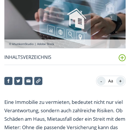
© khunkornStudio | Adobe Stock
INHALTSVERZEICHNIS
Warum sind Versicherungen für Vermieter so
wichtig?
-
+
Aa
Diese 3 Versicherungen sollten Vermieter unbedingt
haben
Eine Immobilie zu vermieten, bedeutet nicht nur viel
Verantwortung, sondern auch zahlreiche Risiken. Ob
Welche Versicherungen für Vermieter sind optional?
Schäden am Haus, Mietausfall oder ein Streit mit dem
Versicherungen für Vermieter: Kosten-Nutzen-
Mieter: Ohne die passende Versicherung kann das