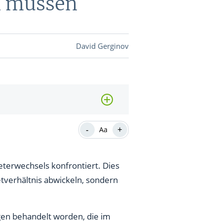
n müssen
DEVISEN
David Gerginov
vestor-
BINARE
SHOP
LOGIN
RATGEBER
-
+
Aa
eterwechsels konfrontiert. Dies
BINARE
SHOP
LOGIN
RATGEBER
tverhältnis abwickeln, sondern
agen behandelt worden, die im