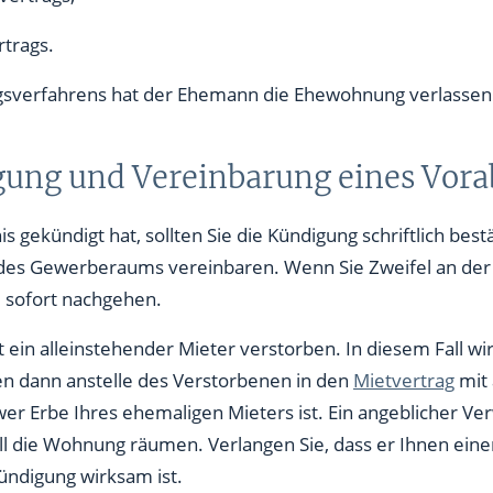
ung nach der Scheidung
trags.
unter Betreuung steht
gsverfahrens hat der Ehemann die Ehewohnung verlassen
hmieter
gung und Vereinbarung eines Vo
Leerstands
s gekündigt hat, sollten Sie die Kündigung schriftlich bes
s Gewerberaums vereinbaren. Wenn Sie Zweifel an der 
m sofort nachgehen.
t ein alleinstehender Mieter verstorben. In diesem Fall wi
ten dann anstelle des Verstorbenen in den
Mietvertrag
mit 
 wer Erbe Ihres ehemaligen Mieters ist. Ein angeblicher 
rags
ll die Wohnung räumen. Verlangen Sie, dass er Ihnen eine
Kündigung wirksam ist.