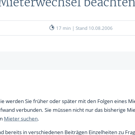
 Mieterwechsel beachte
nen
& RECHNER
UNSERE EXPERTEN
ANLEIHEN
17 min | Stand 10.08.2006
Aktuelle Marktanalysen (auf In
Verlag.de)
ves Charttool
echner
WE
sses mit Ihrem Vormieter
ereinbarung eines Vorabnahmetermins
ie werden Sie früher oder später mit den Folgen eines Mi
WE
fwand verbunden. Sie müssen nicht nur das bisherige Mie
en
Mieter suchen
.
nd bereits in verschiedenen Beiträgen Einzelheiten zu Fr