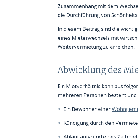
Mietereinbauten
Zusammenhang mit dem Wechsel ei
die Durchführung von Schönheits
Abnahmeprotokoll
In diesem Beitrag sind die wicht
Reaktion nach der Vorabnah
eines Mieterwechsels mit wirtsc
Abnahme
Weitervermietung zu erreichen.
Schlüsselrückgabe und neue 
Abwicklung des Mie
Schadensersatzansprüche
Mietrückstände
Ein Mietverhältnis kann aus folg
mehreren Personen besteht und n
Abrechnung der Mietkaution
Ein Bewohner einer
Wohngeme
Betriebskostenabrechnung
Kündigung durch den Vermieter 
Sonderfälle des Mieterwechse
Ablauf aufgrund eines Zeitmiet
Auszug eines Mieters aus de