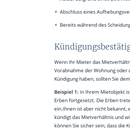
Gerichtliche Wohnungszuweis
Abschluss eines Aufhebungsver
Kündigung eines Mieters, der 
Bereits während des Scheidun
Weitervermietung an den Nac
Kündigungsbestäti
Suche eines Nachmieters
Modernisierung während des 
Wenn Ihr Mieter das Mietverhältni
Vorabnahme der Wohnung oder de
Stellung eines Nachmieters
Kündigung haben, sollten Sie de
Besichtigungsrecht
Beispiel 1:
In Ihrem Mietobjekt is
Fragerecht des Vermieters
Erben fortgesetzt. Die Erben tre
ein.Ihnen ist aber nicht bekannt,
Abschluss des neuen Mietvert
kündigt das Mietverhältnis und wi
Wohnungsübergabeprotokoll
können Sie sicher sein, dass die 