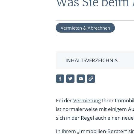
Was Sie beim
Formatio
BRANCHEN
TOOLS 
FONDS
DEPOT
Vermieten & Abrechnen
Technologie Aktien
Podcast
ETFs
Energie Aktien
Interakti
Pharma Aktien
Finanz-R
INHALTSVERZEICHNIS
Konsum Aktien
Abwicklung des Mietverhältni
Alle News ...
Kündigungsbestätigung und V
Vorabnahme
Eei der
Vermietung
Ihrer Immobil
ist normalerweise mit einigem Au
Schäden
sich in der Regel auch einen neu
Renovierungsmängel
In Ihrem „Immobilien-Berater“ si