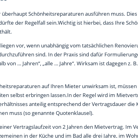
er überhaupt Schönheitsreparaturen ausführen muss. Die
ürfte der Regelfall sein.Wichtig ist hierbei, dass Ihre Sc
hält.
iegen vor, wenn unabhängig vom tatsächlichen Renovieru
urchzuführen sind. In der Praxis sind dafür Formulierun
alb von … Jahren“, „alle … Jahre“. Wirksam ist dagegen z. 
eitsreparaturen auf Ihren Mieter unwirksam ist, müssen
iten selbst erbringen lassen.In der Regel wird im Mietvert
hältnisses anteilig entsprechend der Vertragsdauer die Ko
en muss (so genannte Quotenklausel).
einer Vertragslaufzeit von 2 Jahren den Mietvertrag. Im V
gemeinen in der Küche und im Bad alle drei Jahre, im Wohn