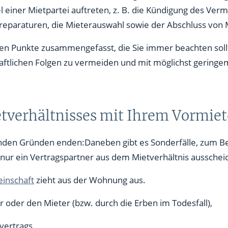
ner Mietpartei auftreten, z. B. die Kündigung des Vermi
reparaturen, die Mieterauswahl sowie der Abschluss von 
igen Punkte zusammengefasst, die Sie immer beachten sollt
me
haftlichen Folgen zu vermeiden und mit möglichst gering
Adresse
tverhältnisses mit Ihrem Vormiet
enden Gründen enden:Daneben gibt es Sonderfälle, zum Bei
ur ein Vertragspartner aus dem Mietverhältnis ausscheid
inschaft
zieht aus der Wohnung aus.
oder den Mieter (bzw. durch die Erben im Todesfall),
ls
vertrags,
r Wohnung