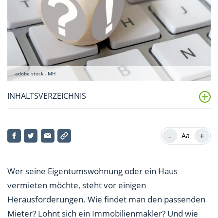
adobe stock - MH
INHALTSVERZEICHNIS
Tipp 1: Miethöhe ermitteln – auf den Wohnraum
kommt es an
-
+
Aa
Tipp 2: Immobilie inserieren oder Immobilienmakler
beauftragen?
Wer seine Eigentumswohnung oder ein Haus
vermieten möchte, steht vor einigen
Tipp 3: Den geeigneten Mieter finden: Verlust durch
Herausforderungen. Wie findet man den passenden
Mietnomaden verhindern
Mieter? Lohnt sich ein Immobilienmakler? Und wie