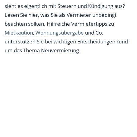
Tipp 4: Wohnungsbesichtigung: Tipps für Vermieter
sieht es eigentlich mit Steuern und Kündigung aus?
Lesen Sie hier, was Sie als Vermieter unbedingt
Tipp 5: Der Mietvertrag: Tipps für Vermieter
beachten sollten. Hilfreiche Vermietertipps zu
Tipp 6: Höhe von Mietkaution und Nebenkosten
Mietkaution
,
Wohnungsübergabe
und Co.
festlegen
unterstützen Sie bei wichtigen Entscheidungen rund
Tipp 7: Wohnungsübergabe: Zustand der Immobilie
um das Thema Neuvermietung.
im Übergabeprotokoll festhalten
Tipp 8: Mietwohnung managen: Diese Pflichten
haben Vermieter
Tipp 9: Mietverhältnis richtig beenden
Tipp 10: Mieteinnahmen monatlich versteuern: Muss
ich das?
Fazit: Vermieter werden für Anfänger – Darauf
kommt es an